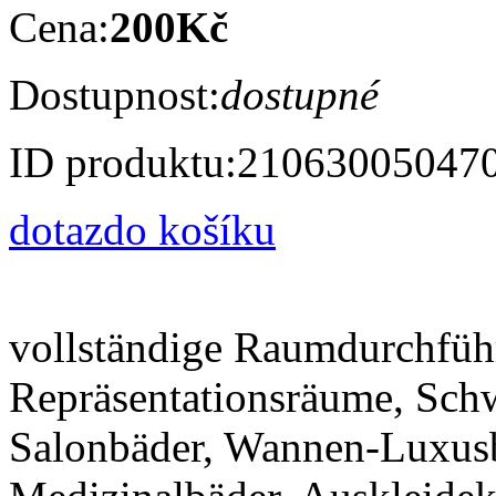
Cena:
200Kč
Dostupnost:
dostupné
ID produktu:
21063005047
dotaz
do košíku
vollständige Raumdurchfüh
Repräsentationsräume, Sch
Salonbäder, Wannen-Luxusb