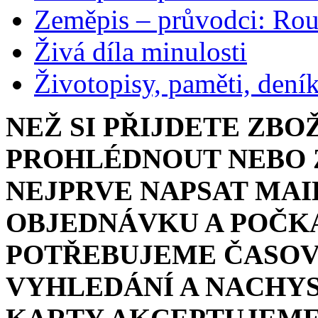
Zeměpis – průvodci: Ro
Živá díla minulosti
Životopisy, paměti, dení
NEŽ SI PŘIJDETE ZBO
PROHLÉDNOUT NEBO Z
NEJPRVE NAPSAT MAI
OBJEDNÁVKU A POČKA
POTŘEBUJEME ČASOV
VYHLEDÁNÍ A NACHYS