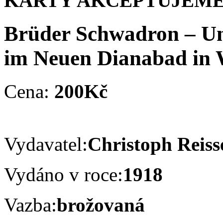
KARTY AKCEPTUJEME
Brüder Schwadron – Un
im Neuen Dianabad in 
Cena:
200Kč
Vydavatel:
Christoph Reiss
Vydáno v roce:
1918
Vazba:
brožovaná