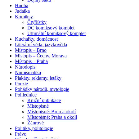
Hudba
Judaika
Komiksy
Čtyřlístky
DC komiksový komplet
Ultimátní komiksový komplet
Kuchařky, domácnost
Literární věda, jazykověda
Místopis – Brno
Místopis – Čechy, Morava
Místopis – Praha
Národopis
Numismatika
Plakáty, reklamy, letáky
Poezie
Pohádky národů, mytologie
Pohlednice
Knižní publikace
Místopisné
Místopisné: Brno a okolí
Místopisné: Praha a okolí
Žánrové
Politika, politologie
Právo