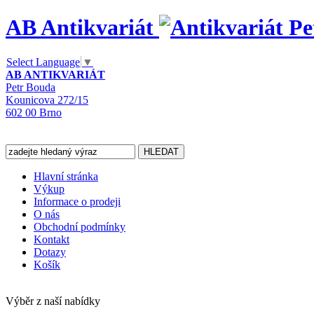
AB Antikvariát
Select Language
▼
AB ANTIKVARIÁT
Petr Bouda
Kounicova 272/15
602 00 Brno
Hlavní stránka
Výkup
Informace o prodeji
O nás
Obchodní podmínky
Kontakt
Dotazy
Košík
Výběr z naší nabídky