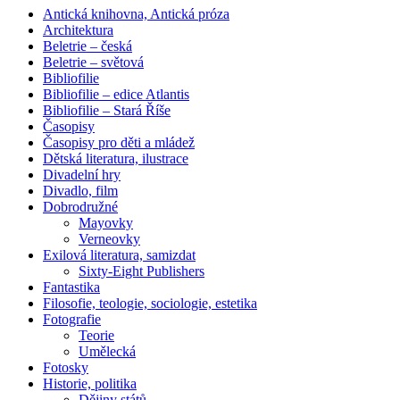
Antická knihovna, Antická próza
Architektura
Beletrie – česká
Beletrie – světová
Bibliofilie
Bibliofilie – edice Atlantis
Bibliofilie – Stará Říše
Časopisy
Časopisy pro děti a mládež
Dětská literatura, ilustrace
Divadelní hry
Divadlo, film
Dobrodružné
Mayovky
Verneovky
Exilová literatura, samizdat
Sixty-Eight Publishers
Fantastika
Filosofie, teologie, sociologie, estetika
Fotografie
Teorie
Umělecká
Fotosky
Historie, politika
Dějiny států