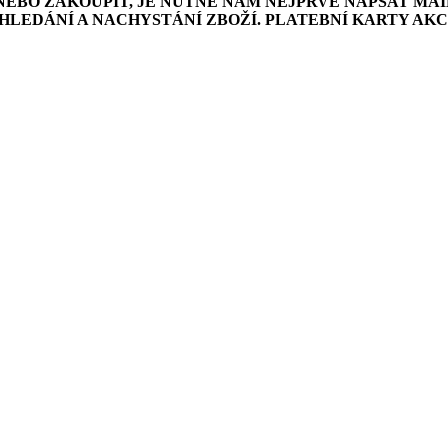
NEBO ZAKOUPIT, JE NUTNÉ NÁM NEJPRVE NAPSAT MAI
LEDÁNÍ A NACHYSTÁNÍ ZBOŽÍ. PLATEBNÍ KARTY AK