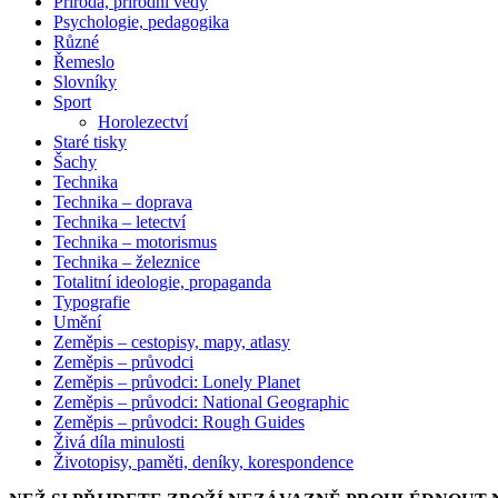
Příroda, přírodní vědy
Psychologie, pedagogika
Různé
Řemeslo
Slovníky
Sport
Horolezectví
Staré tisky
Šachy
Technika
Technika – doprava
Technika – letectví
Technika – motorismus
Technika – železnice
Totalitní ideologie, propaganda
Typografie
Umění
Zeměpis – cestopisy, mapy, atlasy
Zeměpis – průvodci
Zeměpis – průvodci: Lonely Planet
Zeměpis – průvodci: National Geographic
Zeměpis – průvodci: Rough Guides
Živá díla minulosti
Životopisy, paměti, deníky, korespondence