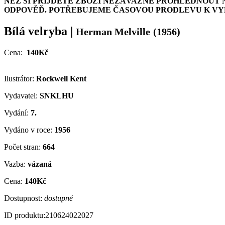
NEŽ SI PŘIJDETE ZBOŽÍ NEZÁVAZNĚ PROHLÉDNOUT 
ODPOVĚĎ. POTŘEBUJEME ČASOVOU PRODLEVU K VYH
Bílá velryba
|
Herman Melville
(1956)
Cena:
140Kč
Ilustrátor:
Rockwell Kent
Vydavatel:
SNKLHU
Vydání:
7.
Vydáno v roce:
1956
Počet stran:
664
Vazba:
vázaná
Cena:
140Kč
Dostupnost:
dostupné
ID produktu:
210624022027