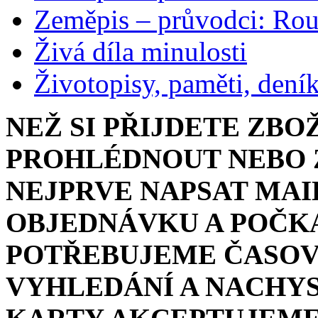
Zeměpis – průvodci: Ro
Živá díla minulosti
Životopisy, paměti, dení
NEŽ SI PŘIJDETE ZBO
PROHLÉDNOUT NEBO Z
NEJPRVE NAPSAT MAI
OBJEDNÁVKU A POČKA
POTŘEBUJEME ČASOV
VYHLEDÁNÍ A NACHYS