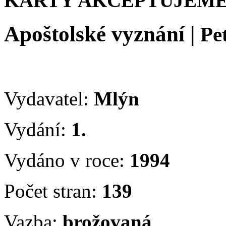
KARTY AKCEPTUJEME
Apoštolské vyznání
|
Pe
Vydavatel:
Mlýn
Vydání:
1.
Vydáno v roce:
1994
Počet stran:
139
Vazba:
brožovaná