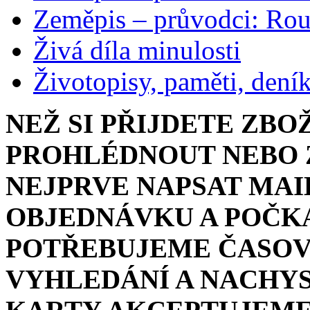
Zeměpis – průvodci: Ro
Živá díla minulosti
Životopisy, paměti, dení
NEŽ SI PŘIJDETE ZBO
PROHLÉDNOUT NEBO Z
NEJPRVE NAPSAT MAI
OBJEDNÁVKU A POČKA
POTŘEBUJEME ČASOV
VYHLEDÁNÍ A NACHYS