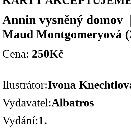
KARTY AKCEPTUJEME
Annin vysněný domov
Maud Montgomeryová
(
Cena:
250Kč
Ilustrátor:
Ivona Knechtlo
Vydavatel:
Albatros
Vydání:
1.