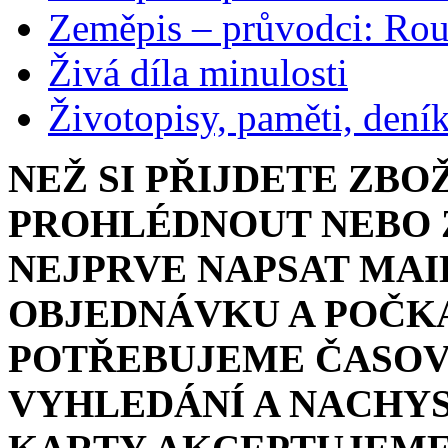
Zeměpis – průvodci: Ro
Živá díla minulosti
Životopisy, paměti, dení
NEŽ SI PŘIJDETE ZBO
PROHLÉDNOUT NEBO Z
NEJPRVE NAPSAT MAI
OBJEDNÁVKU A POČKA
POTŘEBUJEME ČASOV
VYHLEDÁNÍ A NACHYS