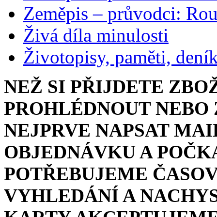
Zeměpis – průvodci: Ro
Živá díla minulosti
Životopisy, paměti, dení
NEŽ SI PŘIJDETE ZBO
PROHLÉDNOUT NEBO Z
NEJPRVE NAPSAT MAI
OBJEDNÁVKU A POČKA
POTŘEBUJEME ČASOV
VYHLEDÁNÍ A NACHYS