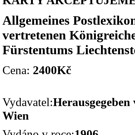
KARTY AKCEPTUJEME
Allgemeines Postlexiko
vertretenen Königreich
Fürstentums Liechtenst
Cena:
2400Kč
Vydavatel:
Herausgegeben 
Wien
Vydáno v roce:
1906