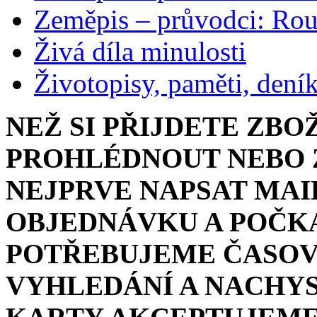
Zeměpis – průvodci: Ro
Živá díla minulosti
Životopisy, paměti, dení
NEŽ SI PŘIJDETE ZBO
PROHLÉDNOUT NEBO Z
NEJPRVE NAPSAT MAI
OBJEDNÁVKU A POČKA
POTŘEBUJEME ČASOV
VYHLEDÁNÍ A NACHYS