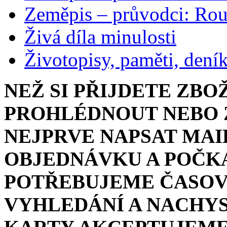
Zeměpis – průvodci: Ro
Živá díla minulosti
Životopisy, paměti, dení
NEŽ SI PŘIJDETE ZBO
PROHLÉDNOUT NEBO Z
NEJPRVE NAPSAT MAI
OBJEDNÁVKU A POČKA
POTŘEBUJEME ČASOV
VYHLEDÁNÍ A NACHYS