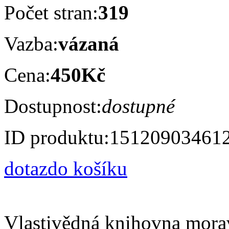
Počet stran:
319
Vazba:
vázaná
Cena:
450Kč
Dostupnost:
dostupné
ID produktu:
15120903461
dotaz
do košíku
Vlastivědná knihovna mora