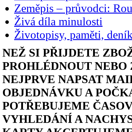
Zeměpis – průvodci: Ro
Živá díla minulosti
Životopisy, paměti, dení
NEŽ SI PŘIJDETE ZBO
PROHLÉDNOUT NEBO Z
NEJPRVE NAPSAT MAI
OBJEDNÁVKU A POČKA
POTŘEBUJEME ČASOV
VYHLEDÁNÍ A NACHYS