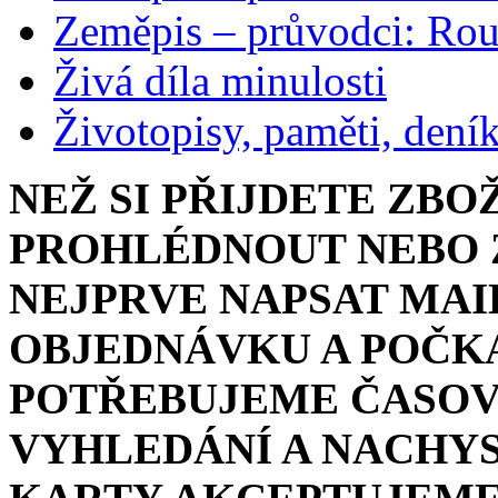
Zeměpis – průvodci: Ro
Živá díla minulosti
Životopisy, paměti, dení
NEŽ SI PŘIJDETE ZBO
PROHLÉDNOUT NEBO Z
NEJPRVE NAPSAT MAI
OBJEDNÁVKU A POČKA
POTŘEBUJEME ČASOV
VYHLEDÁNÍ A NACHYS