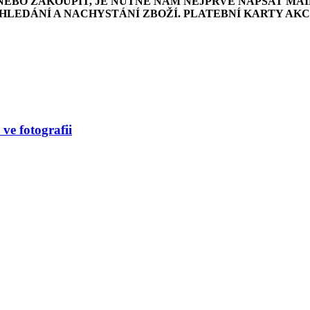
NEBO ZAKOUPIT, JE NUTNÉ NÁM NEJPRVE NAPSAT MAI
LEDÁNÍ A NACHYSTÁNÍ ZBOŽÍ. PLATEBNÍ KARTY AK
ve fotografii