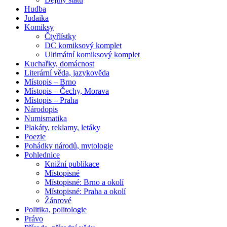
Hudba
Judaika
Komiksy
Čtyřlístky
DC komiksový komplet
Ultimátní komiksový komplet
Kuchařky, domácnost
Literární věda, jazykověda
Místopis – Brno
Místopis – Čechy, Morava
Místopis – Praha
Národopis
Numismatika
Plakáty, reklamy, letáky
Poezie
Pohádky národů, mytologie
Pohlednice
Knižní publikace
Místopisné
Místopisné: Brno a okolí
Místopisné: Praha a okolí
Žánrové
Politika, politologie
Právo