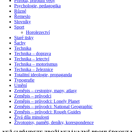
Příroda, přírodní vědy
Psychologie, pedagogika
Různé
Řemeslo
Slovníky
Sport
Horolezectví
Staré tisky
Šachy
Technika
Technika – doprava
Technika – letectví
Technika – motorismus
Technika – železnice
Totalitní ideologie, propaganda
Typografie
Umění
Zeměpis – cestopisy, mapy, atlasy
Zeměpis – průvodci
Zeměpis – průvodci: Lonely Planet
Zeměpis – průvodci: National Geographic
Zeměpis – průvodci: Rough Guides
Živá díla minulosti
Životopisy, paměti, deníky, korespondence