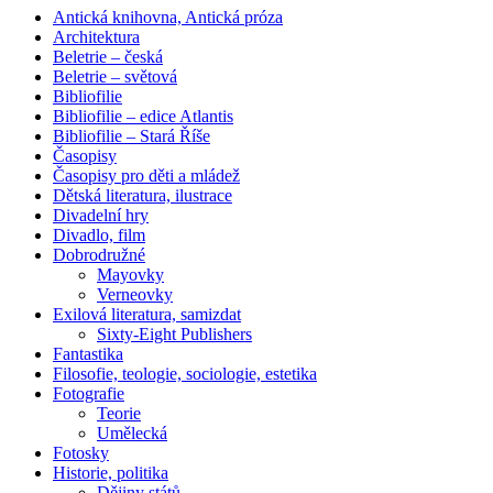
Antická knihovna, Antická próza
Architektura
Beletrie – česká
Beletrie – světová
Bibliofilie
Bibliofilie – edice Atlantis
Bibliofilie – Stará Říše
Časopisy
Časopisy pro děti a mládež
Dětská literatura, ilustrace
Divadelní hry
Divadlo, film
Dobrodružné
Mayovky
Verneovky
Exilová literatura, samizdat
Sixty-Eight Publishers
Fantastika
Filosofie, teologie, sociologie, estetika
Fotografie
Teorie
Umělecká
Fotosky
Historie, politika
Dějiny států