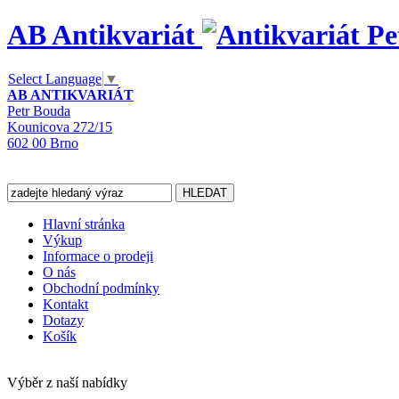
AB Antikvariát
Select Language
▼
AB ANTIKVARIÁT
Petr Bouda
Kounicova 272/15
602 00 Brno
Hlavní stránka
Výkup
Informace o prodeji
O nás
Obchodní podmínky
Kontakt
Dotazy
Košík
Výběr z naší nabídky