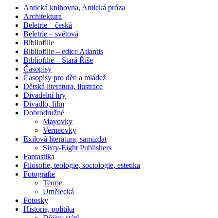
Antická knihovna, Antická próza
Architektura
Beletrie – česká
Beletrie – světová
Bibliofilie
Bibliofilie – edice Atlantis
Bibliofilie – Stará Říše
Časopisy
Časopisy pro děti a mládež
Dětská literatura, ilustrace
Divadelní hry
Divadlo, film
Dobrodružné
Mayovky
Verneovky
Exilová literatura, samizdat
Sixty-Eight Publishers
Fantastika
Filosofie, teologie, sociologie, estetika
Fotografie
Teorie
Umělecká
Fotosky
Historie, politika
Dějiny států