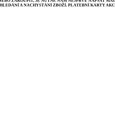
NEBO ZAKOUPIT, JE NUTNÉ NÁM NEJPRVE NAPSAT MAI
LEDÁNÍ A NACHYSTÁNÍ ZBOŽÍ. PLATEBNÍ KARTY AK