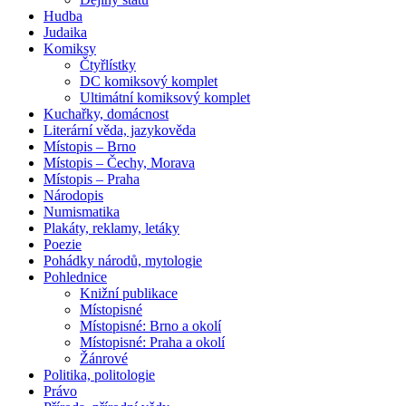
Hudba
Judaika
Komiksy
Čtyřlístky
DC komiksový komplet
Ultimátní komiksový komplet
Kuchařky, domácnost
Literární věda, jazykověda
Místopis – Brno
Místopis – Čechy, Morava
Místopis – Praha
Národopis
Numismatika
Plakáty, reklamy, letáky
Poezie
Pohádky národů, mytologie
Pohlednice
Knižní publikace
Místopisné
Místopisné: Brno a okolí
Místopisné: Praha a okolí
Žánrové
Politika, politologie
Právo