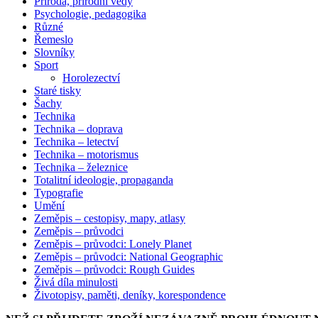
Příroda, přírodní vědy
Psychologie, pedagogika
Různé
Řemeslo
Slovníky
Sport
Horolezectví
Staré tisky
Šachy
Technika
Technika – doprava
Technika – letectví
Technika – motorismus
Technika – železnice
Totalitní ideologie, propaganda
Typografie
Umění
Zeměpis – cestopisy, mapy, atlasy
Zeměpis – průvodci
Zeměpis – průvodci: Lonely Planet
Zeměpis – průvodci: National Geographic
Zeměpis – průvodci: Rough Guides
Živá díla minulosti
Životopisy, paměti, deníky, korespondence