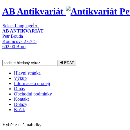
AB Antikvariát
Select Language
▼
AB ANTIKVARIÁT
Petr Bouda
Kounicova 272/15
602 00 Brno
Hlavní stránka
Výkup
Informace o prodeji
O nás
Obchodní podmínky
Kontakt
Dotazy
Košík
Výběr z naší nabídky