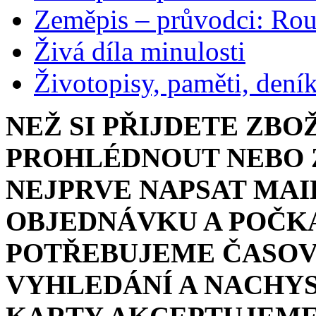
Zeměpis – průvodci: Ro
Živá díla minulosti
Životopisy, paměti, dení
NEŽ SI PŘIJDETE ZBO
PROHLÉDNOUT NEBO Z
NEJPRVE NAPSAT MAI
OBJEDNÁVKU A POČKA
POTŘEBUJEME ČASOV
VYHLEDÁNÍ A NACHYS