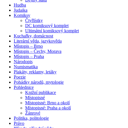
Hudba
Judaika
Komiksy
Čtyřlístky
DC komiksový komplet
Ultimátní komiksový komplet
Kuchařky, domácnost
Literární věda, jazykověda
Místopis – Brno
Místopis – Čechy, Morava
Místopis – Praha
Národopis
Numismatika
Plakáty, reklamy, letáky
Poezie
Pohádky národů, mytologie
Pohlednice
Knižní publikace
Místopisné
Místopisné: Brno a okolí
Místopisné: Praha a okolí
Žánrové
Politika, politologie
Právo