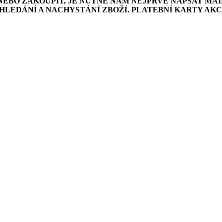
NEBO ZAKOUPIT, JE NUTNÉ NÁM NEJPRVE NAPSAT MAI
LEDÁNÍ A NACHYSTÁNÍ ZBOŽÍ. PLATEBNÍ KARTY AK