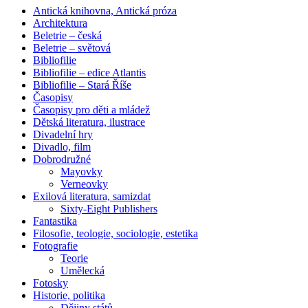
Antická knihovna, Antická próza
Architektura
Beletrie – česká
Beletrie – světová
Bibliofilie
Bibliofilie – edice Atlantis
Bibliofilie – Stará Říše
Časopisy
Časopisy pro děti a mládež
Dětská literatura, ilustrace
Divadelní hry
Divadlo, film
Dobrodružné
Mayovky
Verneovky
Exilová literatura, samizdat
Sixty-Eight Publishers
Fantastika
Filosofie, teologie, sociologie, estetika
Fotografie
Teorie
Umělecká
Fotosky
Historie, politika
Dějiny států