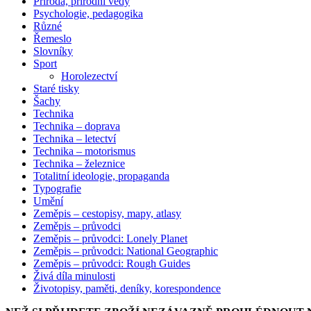
Příroda, přírodní vědy
Psychologie, pedagogika
Různé
Řemeslo
Slovníky
Sport
Horolezectví
Staré tisky
Šachy
Technika
Technika – doprava
Technika – letectví
Technika – motorismus
Technika – železnice
Totalitní ideologie, propaganda
Typografie
Umění
Zeměpis – cestopisy, mapy, atlasy
Zeměpis – průvodci
Zeměpis – průvodci: Lonely Planet
Zeměpis – průvodci: National Geographic
Zeměpis – průvodci: Rough Guides
Živá díla minulosti
Životopisy, paměti, deníky, korespondence