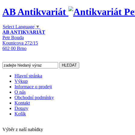
AB Antikvariát
Select Language
▼
AB ANTIKVARIÁT
Petr Bouda
Kounicova 272/15
602 00 Brno
Hlavní stránka
Výkup
Informace o prodeji
O nás
Obchodní podmínky
Kontakt
Dotazy
Košík
Výběr z naší nabídky