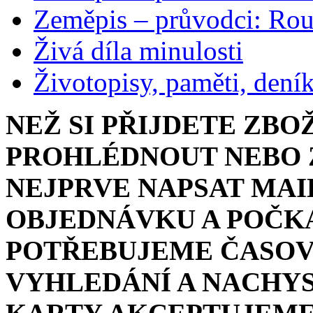
Zeměpis – průvodci: Ro
Živá díla minulosti
Životopisy, paměti, dení
NEŽ SI PŘIJDETE ZBO
PROHLÉDNOUT NEBO Z
NEJPRVE NAPSAT MAI
OBJEDNÁVKU A POČKA
POTŘEBUJEME ČASOV
VYHLEDÁNÍ A NACHYS