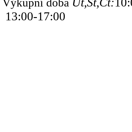
Út,St,Čt:
10:
Výkupní doba
13:00-17:00