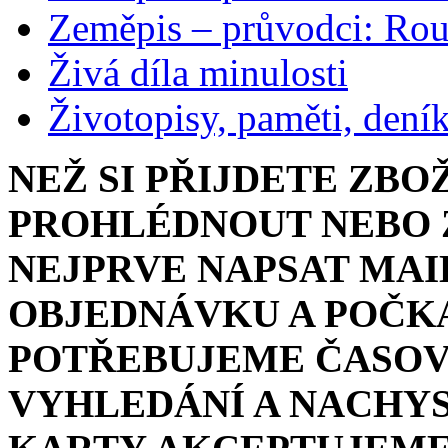
Zeměpis – průvodci: Ro
Živá díla minulosti
Životopisy, paměti, dení
NEŽ SI PŘIJDETE ZBO
PROHLÉDNOUT NEBO Z
NEJPRVE NAPSAT MAI
OBJEDNÁVKU A POČKA
POTŘEBUJEME ČASOV
VYHLEDÁNÍ A NACHYS