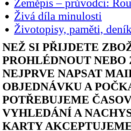
Zeměpis – průvodci: Ro
Živá díla minulosti
Životopisy, paměti, dení
NEŽ SI PŘIJDETE ZBO
PROHLÉDNOUT NEBO Z
NEJPRVE NAPSAT MAI
OBJEDNÁVKU A POČKA
POTŘEBUJEME ČASOV
VYHLEDÁNÍ A NACHYS
KARTY AKCEPTUJEME