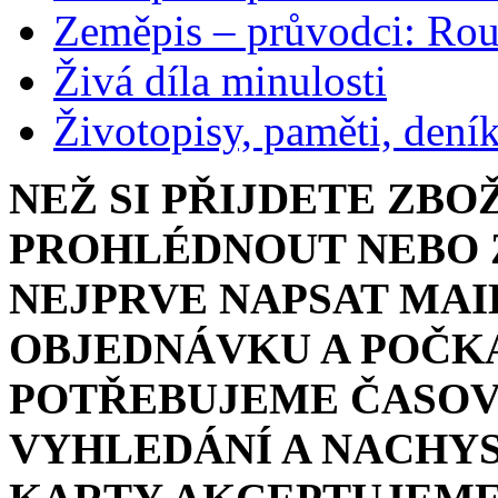
Zeměpis – průvodci: Ro
Živá díla minulosti
Životopisy, paměti, dení
NEŽ SI PŘIJDETE ZBO
PROHLÉDNOUT NEBO Z
NEJPRVE NAPSAT MAI
OBJEDNÁVKU A POČKA
POTŘEBUJEME ČASOV
VYHLEDÁNÍ A NACHYS