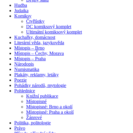
Hudba
Judaika
Komiksy
Čtyřlístky
DC komiksový komplet
Ultimátní komiksový komplet
Kuchařky, domácnost
Literární věda, jazykověda
Místopis – Brno
Místopis – Čechy, Morava
Místopis – Praha
Národopis
Numismatika
Plakáty, reklamy, letáky
Poezie
Pohádky národů, mytologie
Pohlednice
Knižní publikace
Místopisné
Místopisné: Brno a okolí
Místopisné: Praha a okolí
Žánrové
Politika, politologie
Právo