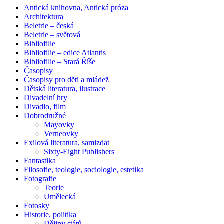
Antická knihovna, Antická próza
Architektura
Beletrie – česká
Beletrie – světová
Bibliofilie
Bibliofilie – edice Atlantis
Bibliofilie – Stará Říše
Časopisy
Časopisy pro děti a mládež
Dětská literatura, ilustrace
Divadelní hry
Divadlo, film
Dobrodružné
Mayovky
Verneovky
Exilová literatura, samizdat
Sixty-Eight Publishers
Fantastika
Filosofie, teologie, sociologie, estetika
Fotografie
Teorie
Umělecká
Fotosky
Historie, politika
Dějiny států