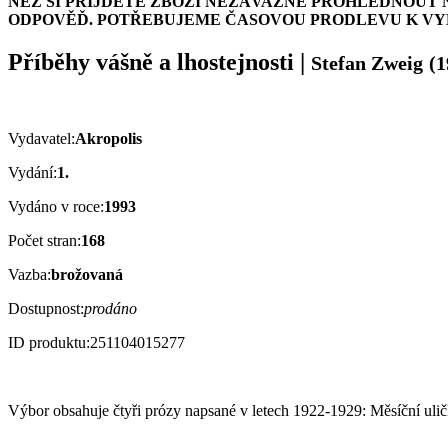
NEŽ SI PŘIJDETE ZBOŽÍ NEZÁVAZNĚ PROHLÉDNOUT 
ODPOVĚĎ. POTŘEBUJEME ČASOVOU PRODLEVU K VYH
Příběhy vášně a lhostejnosti
|
Stefan Zweig
(1
Vydavatel:
Akropolis
Vydání:
1.
Vydáno v roce:
1993
Počet stran:
168
Vazba:
brožovaná
Dostupnost:
prodáno
ID produktu:
251104015277
Výbor obsahuje čtyři prózy napsané v letech 1922-1929: Měsíční uličk