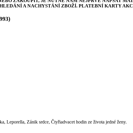
NEBO ZAKOUPIT, JE NUTNÉ NÁM NEJPRVE NAPSAT MAI
LEDÁNÍ A NACHYSTÁNÍ ZBOŽÍ. PLATEBNÍ KARTY AK
993)
a, Leporella, Zánik srdce, Čtyřiadvacet hodin ze života jedné ženy.