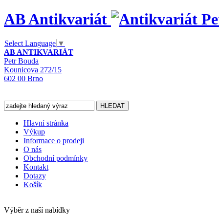
AB Antikvariát
Select Language
▼
AB ANTIKVARIÁT
Petr Bouda
Kounicova 272/15
602 00 Brno
Hlavní stránka
Výkup
Informace o prodeji
O nás
Obchodní podmínky
Kontakt
Dotazy
Košík
Výběr z naší nabídky