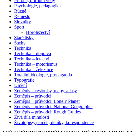
Příroda, přírodní vědy
Psychologie, pedagogika
Různé
Řemeslo
Slovníky
Sport
Horolezectví
Staré tisky
Šachy
Technika
Technika – doprava
Technika – letectví
Technika – motorismus
Technika – železnice
Totalitní ideologie, propaganda
Typografie
Umění
Zeměpis – cestopisy, mapy, atlasy
Zeměpis – průvodci
Zeměpis – průvodci: Lonely Planet
Zeměpis – průvodci: National Geographic
Zeměpis – průvodci: Rough Guides
Živá díla minulosti
Životopisy, paměti, deníky, korespondence