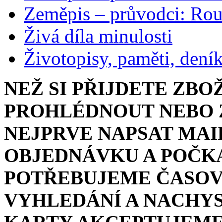
Zeměpis – průvodci: Ro
Živá díla minulosti
Životopisy, paměti, dení
NEŽ SI PŘIJDETE ZBO
PROHLÉDNOUT NEBO Z
NEJPRVE NAPSAT MAI
OBJEDNÁVKU A POČKA
POTŘEBUJEME ČASOV
VYHLEDÁNÍ A NACHYS