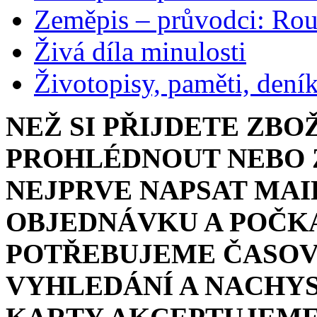
Zeměpis – průvodci: Ro
Živá díla minulosti
Životopisy, paměti, dení
NEŽ SI PŘIJDETE ZBO
PROHLÉDNOUT NEBO Z
NEJPRVE NAPSAT MAI
OBJEDNÁVKU A POČKA
POTŘEBUJEME ČASOV
VYHLEDÁNÍ A NACHYS