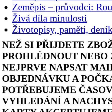
Zeměpis – průvodci: Ro
Živá díla minulosti
Životopisy, paměti, dení
NEŽ SI PŘIJDETE ZBO
PROHLÉDNOUT NEBO Z
NEJPRVE NAPSAT MAI
OBJEDNÁVKU A POČKA
POTŘEBUJEME ČASOV
VYHLEDÁNÍ A NACHYS