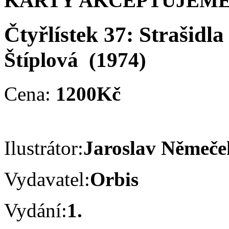
KARTY AKCEPTUJEME
Čtyřlístek 37: Strašidl
Štíplová
(1974)
Cena:
1200Kč
Ilustrátor:
Jaroslav Němeč
Vydavatel:
Orbis
Vydání:
1.